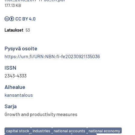
177.13 KB
CC BY 4.0
Lataukset
53
Pysyvä osoite
https://urn.fi/URN:NBN:fi-fe20230921135036
ISSN
2343-4333
Aihealue
kansantalous
Sarja
Growth and productivity measures
Avainsanat
capital stock
industries
national accounts
national economy