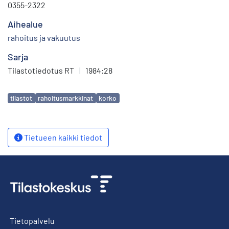
0355-2322
Aihealue
rahoitus ja vakuutus
Sarja
Tilastotiedotus RT
|
1984:28
Avainsanat
tilastot
rahoitusmarkkinat
korko
Tietueen kaikki tiedot
Tietopalvelu