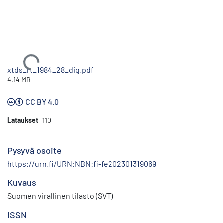
Ladataan...
xtds_rt_1984_28_dig.pdf
4.14 MB
CC BY 4.0
Lataukset
110
Pysyvä osoite
https://urn.fi/URN:NBN:fi-fe202301319069
Kuvaus
Suomen virallinen tilasto (SVT)
ISSN