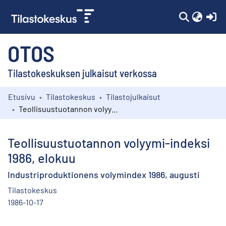
(c
OTOS
Tilastokeskuksen julkaisut verkossa
Etusivu
Tilastokeskus
Tilastojulkaisut
Kokoelmat
Teollisuustuotannon volyymi-indeksi 1986, elokuu
Selaa
Teollisuustuotannon volyymi-indeksi
1986, elokuu
Industriproduktionens volymindex 1986, augusti
Tilastokeskus
1986-10-17