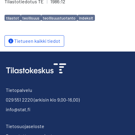
Tilastotiedotus TE
|
1986:12
Avainsanat
tilastot
teollisuus
teollisuustuotanto
indeksit
Tietueen kaikki tiedot
Tietopalvelu
029 551 2220
(arkisin klo 9.00-16.00)
info@stat.fi
Tietosuojaseloste