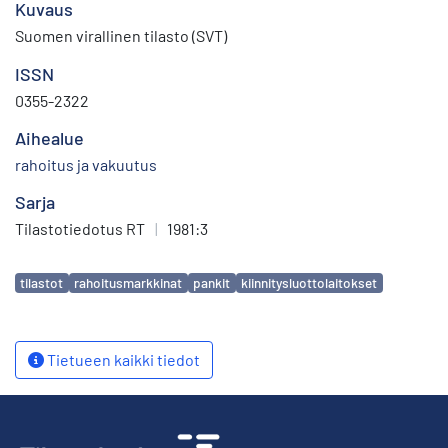
Kuvaus
Suomen virallinen tilasto (SVT)
ISSN
0355-2322
Aihealue
rahoitus ja vakuutus
Sarja
Tilastotiedotus RT
|
1981:3
Avainsanat
tilastot
rahoitusmarkkinat
pankit
kiinnitysluottolaitokset
Tietueen kaikki tiedot