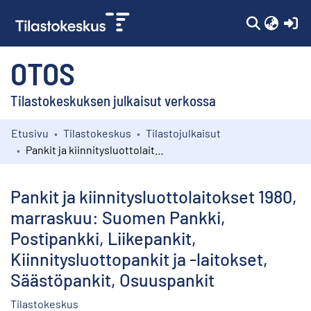
(c
OTOS
Tilastokeskuksen julkaisut verkossa
Etusivu
Tilastokeskus
Tilastojulkaisut
Kokoelmat
Pankit ja kiinnitysluottolaitokset 1980, marraskuu: Suomen Pankki, Postipankki, Liikepankit, Kiinnitysluottopankit ja -laitokset, Säästöpankit, Osuuspankit
Selaa
Pankit ja kiinnitysluottolaitokset 1980,
marraskuu: Suomen Pankki,
Postipankki, Liikepankit,
Kiinnitysluottopankit ja -laitokset,
Säästöpankit, Osuuspankit
Tilastokeskus