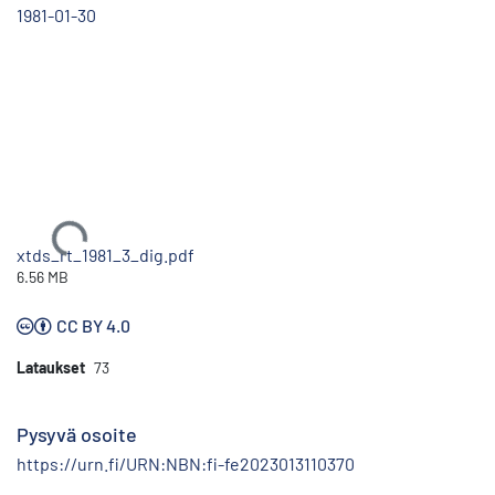
1981-01-30
Ladataan...
xtds_rt_1981_3_dig.pdf
6.56 MB
CC BY 4.0
Lataukset
73
Pysyvä osoite
https://urn.fi/URN:NBN:fi-fe2023013110370