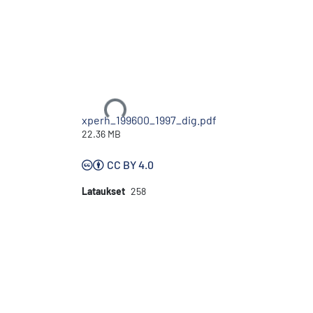
Ladataan...
xperh_199600_1997_dig.pdf
22.36 MB
CC BY 4.0
Lataukset
258