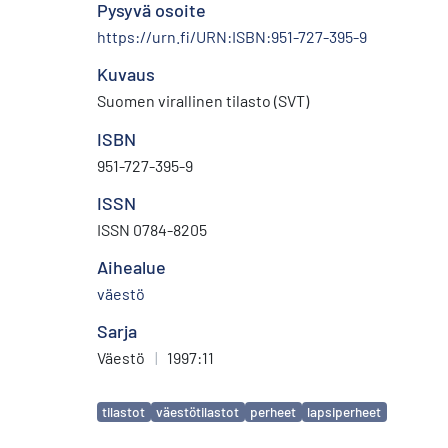
Pysyvä osoite
https://urn.fi/URN:ISBN:951-727-395-9
Kuvaus
Suomen virallinen tilasto (SVT)
ISBN
951-727-395-9
ISSN
ISSN 0784-8205
Aihealue
väestö
Sarja
Väestö
|
1997:11
Avainsanat
tilastot
väestötilastot
perheet
lapsiperheet