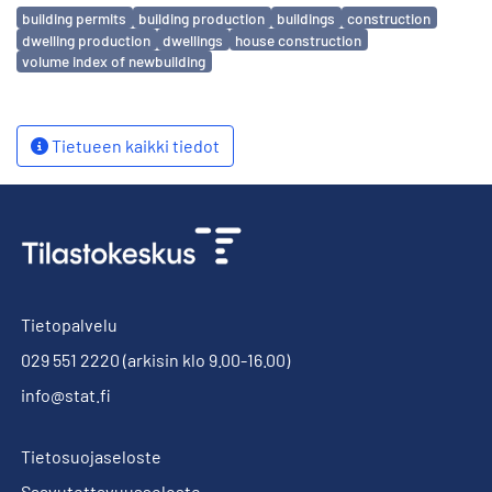
Avainsanat
building permits
building production
buildings
construction
dwelling production
dwellings
house construction
volume index of newbuilding
Tietueen kaikki tiedot
Tietopalvelu
029 551 2220
(arkisin klo 9.00-16.00)
info@stat.fi
Tietosuojaseloste
Saavutettavuusseloste