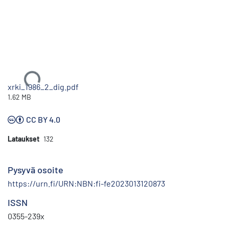
Ladataan...
xrki_1986_2_dig.pdf
1.62 MB
CC BY 4.0
Lataukset
132
Pysyvä osoite
https://urn.fi/URN:NBN:fi-fe2023013120873
ISSN
0355-239x