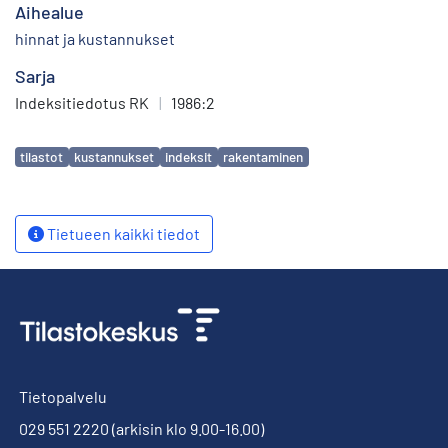
Aihealue
hinnat ja kustannukset
Sarja
Indeksitiedotus RK
|
1986:2
Avainsanat
tilastot
kustannukset
indeksit
rakentaminen
Tietueen kaikki tiedot
Tietopalvelu
029 551 2220
(arkisin klo 9.00-16.00)