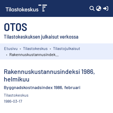
(c
OTOS
Tilastokeskuksen julkaisut verkossa
Etusivu
Tilastokeskus
Tilastojulkaisut
Kokoelmat
Rakennuskustannusindeksi 1986, helmikuu
Selaa
Rakennuskustannusindeksi 1986,
helmikuu
Byggnadskostnadsindex 1986, februari
Tilastokeskus
1986-03-17