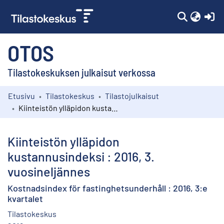
(c
OTOS
Tilastokeskuksen julkaisut verkossa
Etusivu
Tilastokeskus
Tilastojulkaisut
Kokoelmat
Kiinteistön ylläpidon kustannusindeksi : 2016, 3. vuosineljännes
Selaa
Kiinteistön ylläpidon
kustannusindeksi : 2016, 3.
vuosineljännes
Kostnadsindex för fastinghetsunderhåll : 2016, 3:e
kvartalet
Tilastokeskus