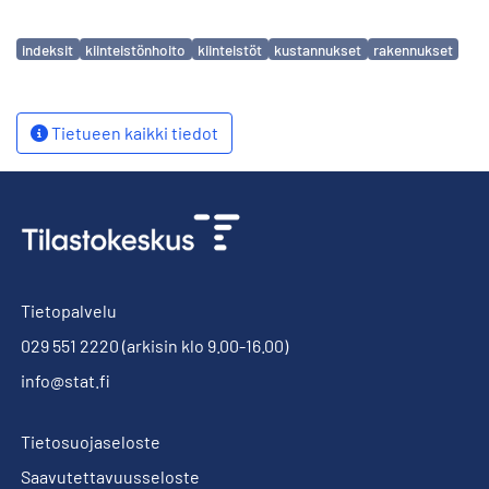
Avainsanat
indeksit
kiinteistönhoito
kiinteistöt
kustannukset
rakennukset
Tietueen kaikki tiedot
Tietopalvelu
029 551 2220
(arkisin klo 9.00-16.00)
info@stat.fi
Tietosuojaseloste
Saavutettavuusseloste