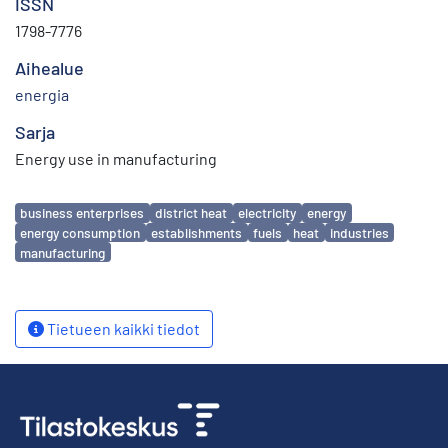
ISSN
1798-7776
Aihealue
energia
Sarja
Energy use in manufacturing
Avainsanat
business enterprises
district heat
electricity
energy
energy consumption
establishments
fuels
heat
industries
manufacturing
Tietueen kaikki tiedot