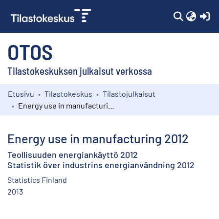
(c
OTOS
Tilastokeskuksen julkaisut verkossa
Etusivu
Tilastokeskus
Tilastojulkaisut
Kokoelmat
Energy use in manufacturing 2012
Selaa
Energy use in manufacturing 2012
Teollisuuden energiankäyttö 2012
Statistik över industrins energianvändning 2012
Statistics Finland
2013