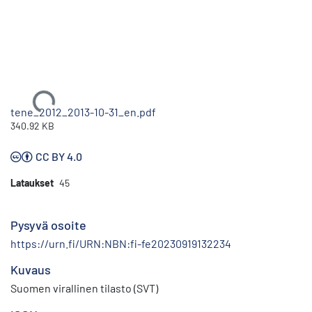
Ladataan...
tene_2012_2013-10-31_en.pdf
340.92 KB
CC BY 4.0
Lataukset
45
Pysyvä osoite
https://urn.fi/URN:NBN:fi-fe20230919132234
Kuvaus
Suomen virallinen tilasto (SVT)