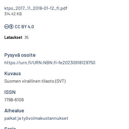
ktps_2017_11_2018-01-12_fi.pdf
314.42 KB
CC BY 4.0
Lataukset
35
Pysyvä osoite
https://urn.fi/URN:NBN:fi-fe20230918129750
Kuvaus
Suomen virallinen tilasto (SVT)
ISSN
1798-6109
Aihealue
palkat ja työvoimakustannukset
Sarja