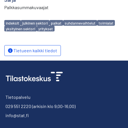
Palkkasummakuvaajat
Avainsanat
indeksit
julkinen sektori
palkat
suhdannevaihtelut
toimialat
yksityinen sektori
yritykset
Tietueen kaikki tiedot
Tietopalvelu
029 551 2220
(arkisin klo 9.00-16.00)
info@stat.fi