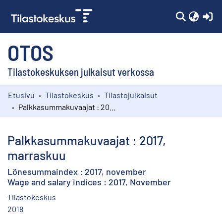
(c
OTOS
Tilastokeskuksen julkaisut verkossa
Etusivu
Tilastokeskus
Tilastojulkaisut
Kokoelmat
Palkkasummakuvaajat : 2017, marraskuu
Selaa
Palkkasummakuvaajat : 2017,
marraskuu
Lönesummaindex : 2017, november
Wage and salary indices : 2017, November
Tilastokeskus
2018