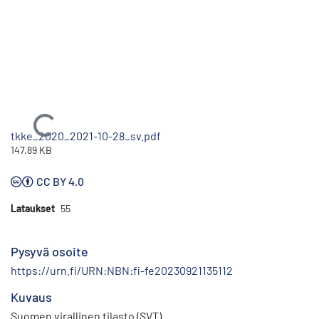
Ladataan...
tkke_2020_2021-10-28_sv.pdf
147.89 KB
CC BY 4.0
Lataukset
55
Pysyvä osoite
https://urn.fi/URN:NBN:fi-fe20230921135112
Kuvaus
Suomen virallinen tilasto (SVT)