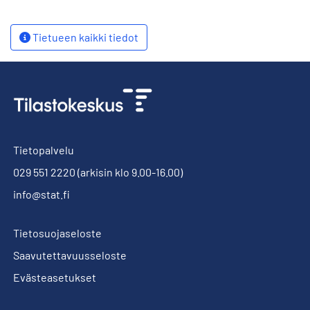
Tietueen kaikki tiedot
Tietopalvelu
029 551 2220
(arkisin klo 9.00-16.00)
info@stat.fi
Tietosuojaseloste
Saavutettavuusseloste
Evästeasetukset