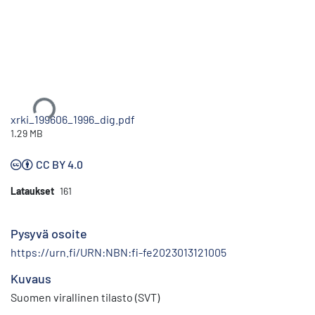
Ladataan...
xrki_199606_1996_dig.pdf
1.29 MB
CC BY 4.0
Lataukset
161
Pysyvä osoite
https://urn.fi/URN:NBN:fi-fe2023013121005
Kuvaus
Suomen virallinen tilasto (SVT)