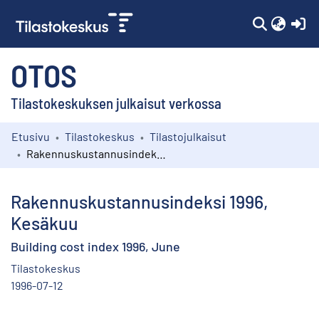
(c
OTOS
Tilastokeskuksen julkaisut verkossa
Etusivu
Tilastokeskus
Tilastojulkaisut
Kokoelmat
Rakennuskustannusindeksi 1996, Kesäkuu
Selaa
Rakennuskustannusindeksi 1996,
Kesäkuu
Building cost index 1996, June
Tilastokeskus
1996-07-12