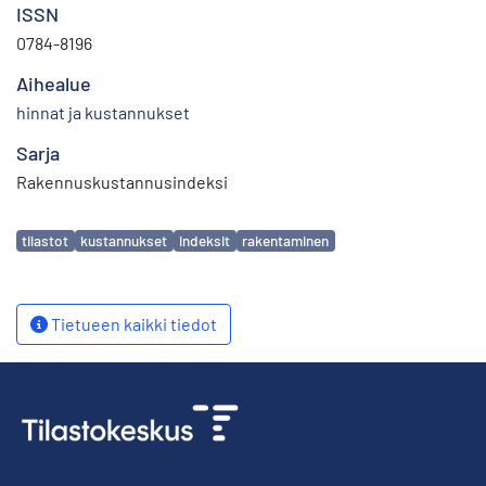
ISSN
0784-8196
Aihealue
hinnat ja kustannukset
Sarja
Rakennuskustannusindeksi
Avainsanat
tilastot
kustannukset
indeksit
rakentaminen
Tietueen kaikki tiedot