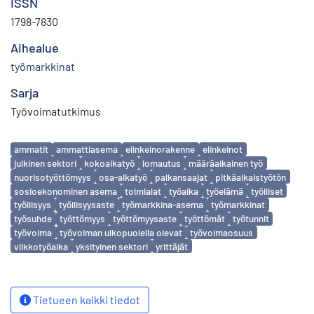
ISSN
1798-7830
Aihealue
työmarkkinat
Sarja
Työvoimatutkimus
Avainsanat
ammatit
ammattiasema
elinkeinorakenne
elinkeinot
julkinen sektori
kokoaikatyö
lomautus
määräaikainen työ
nuorisotyöttömyys
osa-aikatyö
palkansaajat
pitkäaikaistyötön
sosioekonominen asema
toimialat
työaika
työelämä
työlliset
työllisyys
työllisyysaste
työmarkkina-asema
työmarkkinat
työsuhde
työttömyys
työttömyysaste
työttömät
työtunnit
työvoima
työvoiman ulkopuolella olevat
työvoimaosuus
viikkotyöaika
yksityinen sektori
yrittäjät
Tietueen kaikki tiedot