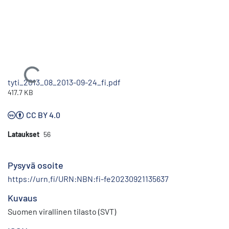
Ladataan...
tyti_2013_08_2013-09-24_fi.pdf
417.7 KB
CC BY 4.0
Lataukset
56
Pysyvä osoite
https://urn.fi/URN:NBN:fi-fe20230921135637
Kuvaus
Suomen virallinen tilasto (SVT)