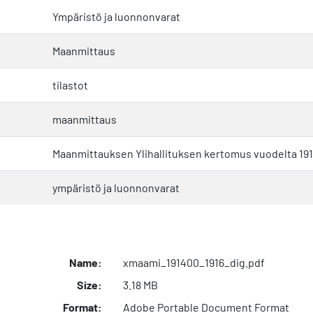
Ympäristö ja luonnonvarat
Maanmittaus
tilastot
maanmittaus
Maanmittauksen Ylihallituksen kertomus vuodelta 19
ympäristö ja luonnonvarat
Name:
xmaami_191400_1916_dig.pdf
Size:
3.18 MB
Format:
Adobe Portable Document Format