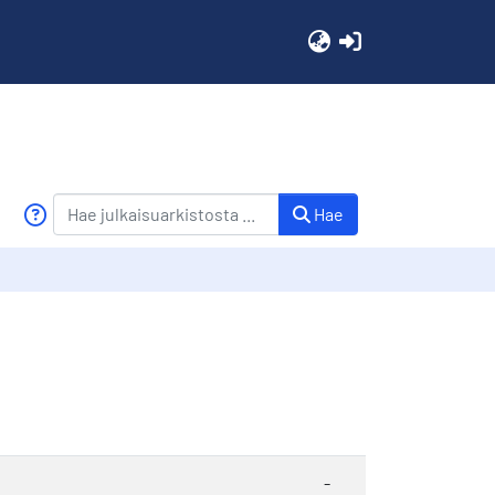
(current)
Hae
-