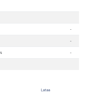
-
-
14
-
Lataa