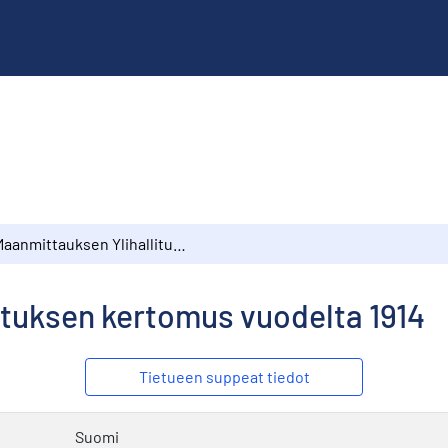
Maanmittauksen Ylihallituksen kertomus vuodelta 1914
ituksen kertomus vuodelta 1914
Tietueen suppeat tiedot
Suomi