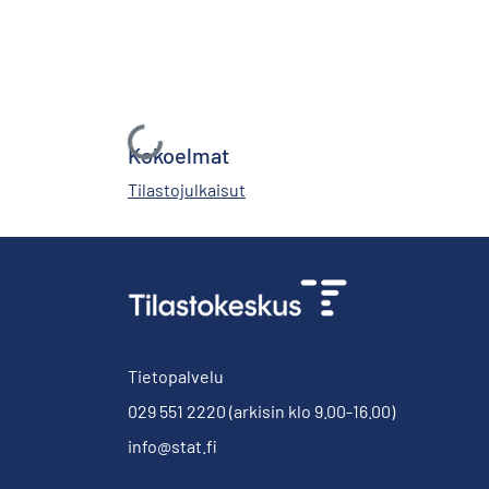
Ladataan...
Kokoelmat
Tilastojulkaisut
Tietopalvelu
029 551 2220
(arkisin klo 9.00-16.00)
info@stat.fi