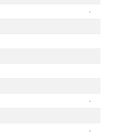
-
-
-