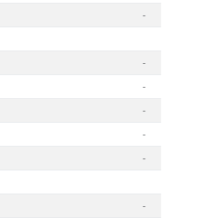
-
-
-
-
-
-
-