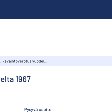
Liikevaihtoverotus vuodelta 1967
elta 1967
Pysyvä osoite