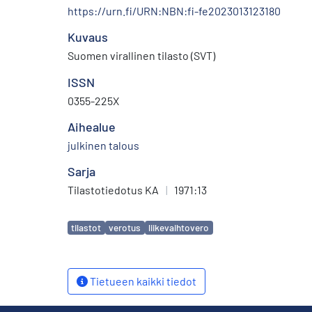
https://urn.fi/URN:NBN:fi-fe2023013123180
Kuvaus
Suomen virallinen tilasto (SVT)
ISSN
0355-225X
Aihealue
julkinen talous
Sarja
Tilastotiedotus KA
|
1971:13
Avainsanat
tilastot
verotus
liikevaihtovero
Tietueen kaikki tiedot