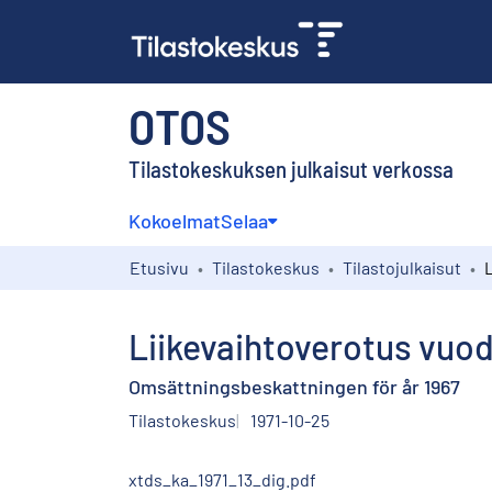
OTOS
Tilastokeskuksen julkaisut verkossa
Kokoelmat
Selaa
Etusivu
Tilastokeskus
Tilastojulkaisut
Liikevaihtoverotus vuod
Omsättningsbeskattningen för år 1967
Tilastokeskus
1971-10-25
xtds_ka_1971_13_dig.pdf