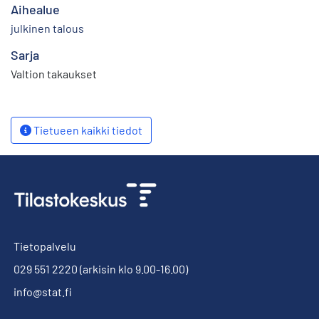
Aihealue
julkinen talous
Sarja
Valtion takaukset
Tietueen kaikki tiedot
Tietopalvelu
029 551 2220
(arkisin klo 9.00-16.00)
info@stat.fi