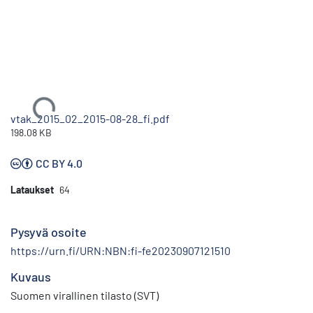
Ladataan...
vtak_2015_02_2015-08-28_fi.pdf
198.08 KB
CC BY 4.0
Lataukset
64
Pysyvä osoite
https://urn.fi/URN:NBN:fi-fe20230907121510
Kuvaus
Suomen virallinen tilasto (SVT)