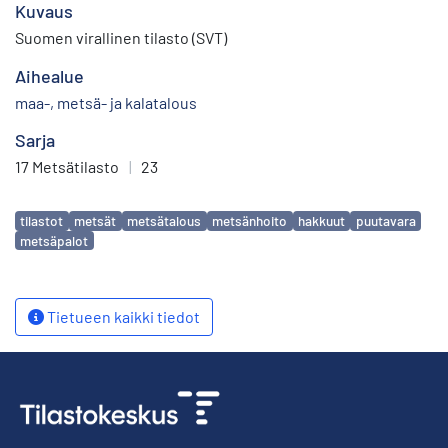
Kuvaus
Suomen virallinen tilasto (SVT)
Aihealue
maa-, metsä- ja kalatalous
Sarja
17 Metsätilasto
|
23
Avainsanat
tilastot
metsät
metsätalous
metsänhoito
hakkuut
puutavara
metsäpalot
Tietueen kaikki tiedot