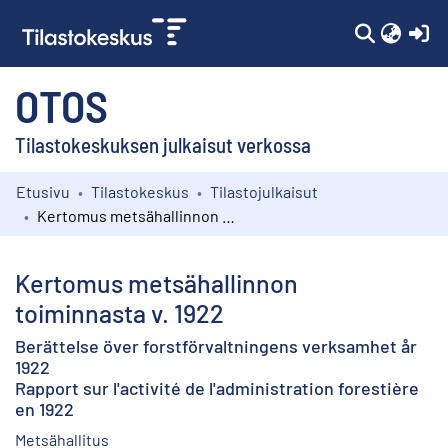
(c
OTOS
Tilastokeskuksen julkaisut verkossa
Etusivu
Tilastokeskus
Tilastojulkaisut
Kokoelmat
Kertomus metsähallinnon toiminnasta v. 1922
Selaa
Kertomus metsähallinnon
toiminnasta v. 1922
Berättelse över forstförvaltningens verksamhet år
1922
Rapport sur l'activité de l'administration forestière
en 1922
Metsähallitus