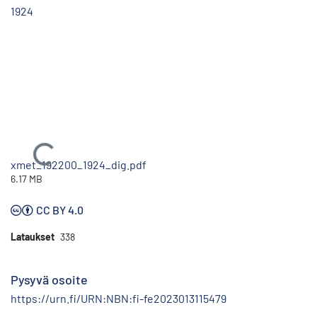
1924
Ladataan...
xmet_192200_1924_dig.pdf
6.17 MB
CC BY 4.0
Lataukset
338
Pysyvä osoite
https://urn.fi/URN:NBN:fi-fe2023013115479