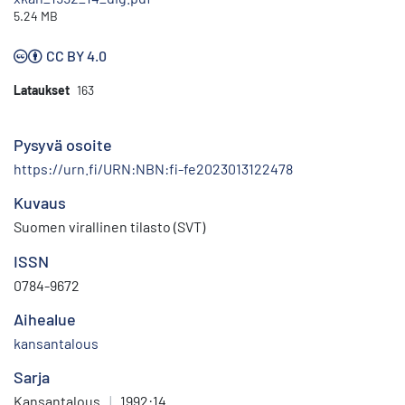
5.24 MB
CC BY 4.0
Lataukset
163
Pysyvä osoite
https://urn.fi/URN:NBN:fi-fe2023013122478
Kuvaus
Suomen virallinen tilasto (SVT)
ISSN
0784-9672
Aihealue
kansantalous
Sarja
Kansantalous
|
1992:14