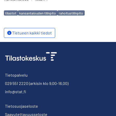
Avainsanat
tilastot
kansantalouden tilinpito
rahoitustilinpito
Tietueen kaikki tiedot
Tietopalvelu
029 551 2220
(arkisin klo 9.00-16.00)
info@stat.fi
Tietosuojaseloste
Saavutettavuusseloste