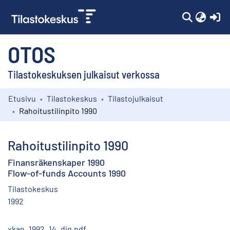
(c
OTOS
Tilastokeskuksen julkaisut verkossa
Etusivu
Tilastokeskus
Tilastojulkaisut
Kokoelmat
Rahoitustilinpito 1990
Selaa
Rahoitustilinpito 1990
Finansräkenskaper 1990
Flow-of-funds Accounts 1990
Tilastokeskus
1992
xkan_1992_14_dig.pdf