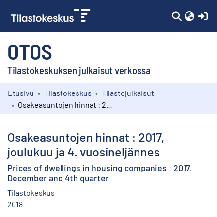
(c
OTOS
Tilastokeskuksen julkaisut verkossa
Etusivu
Tilastokeskus
Tilastojulkaisut
Kokoelmat
Osakeasuntojen hinnat : 2017, joulukuu ja 4. vuosineljännes
Selaa
Osakeasuntojen hinnat : 2017,
joulukuu ja 4. vuosineljännes
Prices of dwellings in housing companies : 2017,
December and 4th quarter
Tilastokeskus
2018