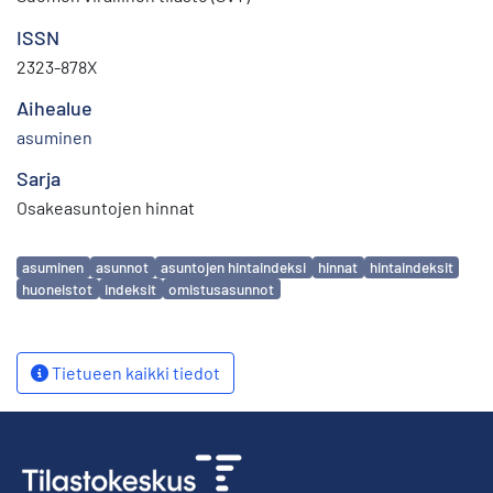
ISSN
2323-878X
Aihealue
asuminen
Sarja
Osakeasuntojen hinnat
Avainsanat
asuminen
asunnot
asuntojen hintaindeksi
hinnat
hintaindeksit
huoneistot
indeksit
omistusasunnot
Tietueen kaikki tiedot