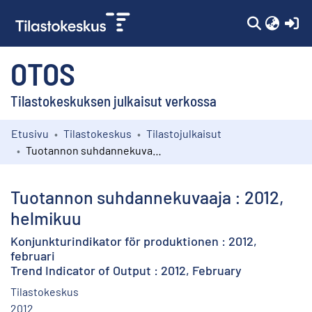
(c
OTOS
Tilastokeskuksen julkaisut verkossa
Etusivu
Tilastokeskus
Tilastojulkaisut
Kokoelmat
Tuotannon suhdannekuvaaja : 2012, helmikuu
Selaa
Tuotannon suhdannekuvaaja : 2012,
helmikuu
Konjunkturindikator för produktionen : 2012,
februari
Trend Indicator of Output : 2012, February
Tilastokeskus
2012