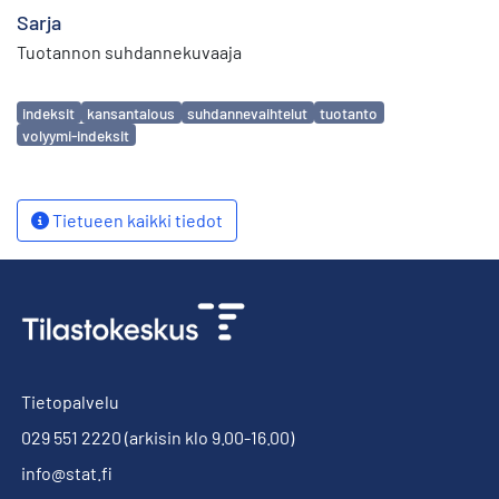
Sarja
Tuotannon suhdannekuvaaja
Avainsanat
indeksit
kansantalous
suhdannevaihtelut
tuotanto
volyymi-indeksit
Tietueen kaikki tiedot
Tietopalvelu
029 551 2220
(arkisin klo 9.00-16.00)
info@stat.fi