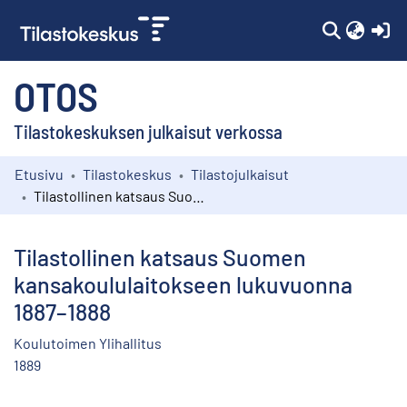
(c
OTOS
Tilastokeskuksen julkaisut verkossa
Etusivu
Tilastokeskus
Tilastojulkaisut
Kokoelmat
Tilastollinen katsaus Suomen kansakoululaitokseen lukuvuonna 1887–1888
Selaa
Tilastollinen katsaus Suomen
kansakoululaitokseen lukuvuonna
1887–1888
Koulutoimen Ylihallitus
1889