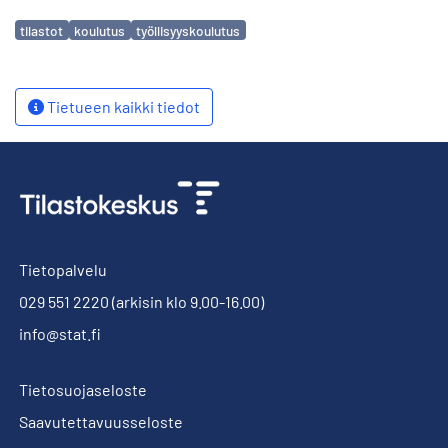
Avainsanat
tilastot
koulutus
työllisyyskoulutus
Tietueen kaikki tiedot
Tietopalvelu
029 551 2220
(arkisin klo 9.00-16.00)
info@stat.fi
Tietosuojaseloste
Saavutettavuusseloste