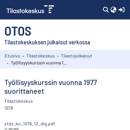
(c
OTOS
Tilastokeskuksen julkaisut verkossa
Etusivu
Tilastokeskus
Tilastojulkaisut
Kokoelmat
Työllisyyskurssin vuonna 1977 suorittaneet
Selaa
Työllisyyskurssin vuonna 1977
suorittaneet
Tilastokeskus
1978
xtds_ko_1978_12_dig.pdf
11.99 MB