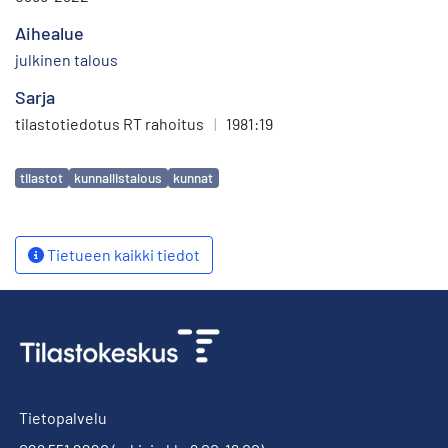
Aihealue
julkinen talous
Sarja
tilastotiedotus RT rahoitus
|
1981:19
Avainsanat
tilastot
kunnallistalous
kunnat
Tietueen kaikki tiedot
Tietopalvelu