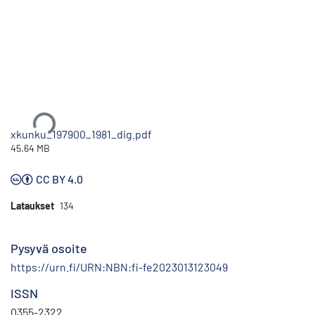
Ladataan...
xkunku_197900_1981_dig.pdf
45.64 MB
CC BY 4.0
Lataukset
134
Pysyvä osoite
https://urn.fi/URN:NBN:fi-fe2023013123049
ISSN
0355-2322