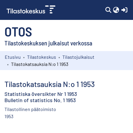
(c
OTOS
Tilastokeskuksen julkaisut verkossa
Etusivu
Tilastokeskus
Tilastojulkaisut
Kokoelmat
Tilastokatsauksia N:o 1 1953
Selaa
Tilastokatsauksia N:o 1 1953
Statistiska översikter Nr 1 1953
Bulletin of statistics No. 1 1953
Tilastollinen päätoimisto
1953