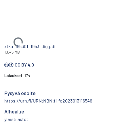
Ladataan...
xtka_195301_1953_dig.pdf
10.45 MB
CC BY 4.0
Lataukset
174
Pysyvä osoite
https://urn.fi/URN:NBN:fi-fe2023013116546
Aihealue
yleistilastot