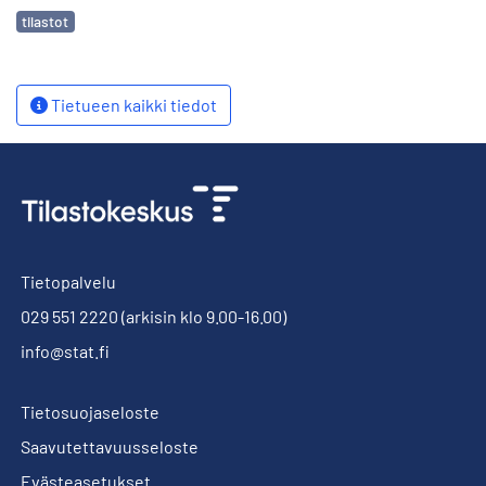
Avainsanat
tilastot
Tietueen kaikki tiedot
Tietopalvelu
029 551 2220
(arkisin klo 9.00-16.00)
info@stat.fi
Tietosuojaseloste
Saavutettavuusseloste
Evästeasetukset