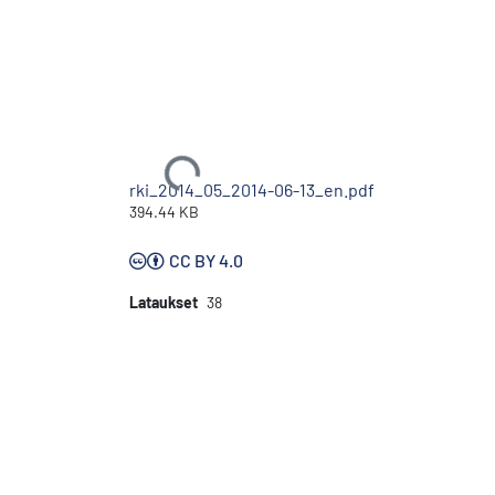
Ladataan...
rki_2014_05_2014-06-13_en.pdf
394.44 KB
CC BY 4.0
Lataukset
38