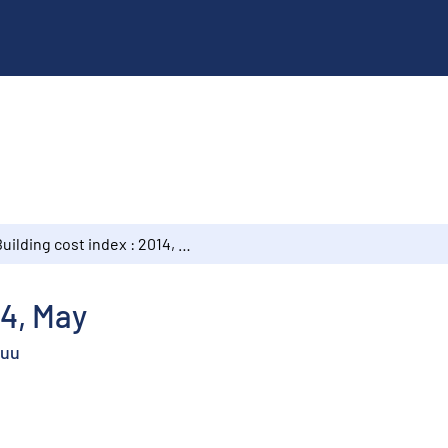
Building cost index : 2014, May
14, May
kuu