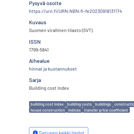
Pysyvä osoite
https://urn.fi/URN:NBN:fi-fe20230918131174
Kuvaus
Suomen virallinen tilasto (SVT)
ISSN
1799-5841
Aihealue
hinnat ja kustannukset
Sarja
Building cost index
Avainsanat
building cost index
building costs
buildings
constructi
house construction
indices
transfer price coefficient
Tietueen kaikki tiedot