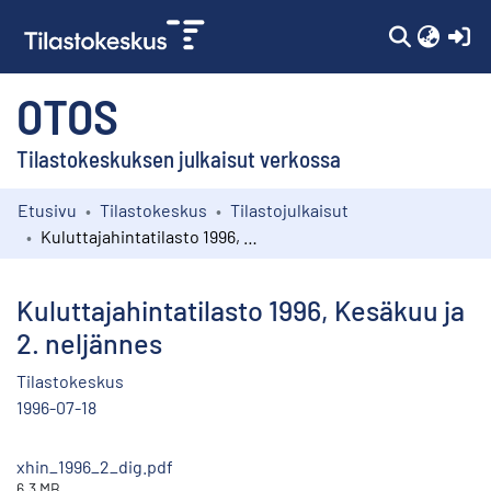
(c
OTOS
Tilastokeskuksen julkaisut verkossa
Etusivu
Tilastokeskus
Tilastojulkaisut
Kokoelmat
Kuluttajahintatilasto 1996, Kesäkuu ja 2. neljännes
Selaa
Kuluttajahintatilasto 1996, Kesäkuu ja
2. neljännes
Tilastokeskus
1996-07-18
xhin_1996_2_dig.pdf
6.3 MB