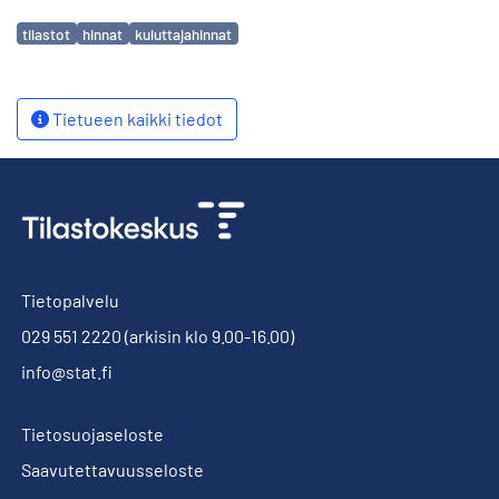
Avainsanat
tilastot
hinnat
kuluttajahinnat
Tietueen kaikki tiedot
Tietopalvelu
029 551 2220
(arkisin klo 9.00-16.00)
info@stat.fi
Tietosuojaseloste
Saavutettavuusseloste