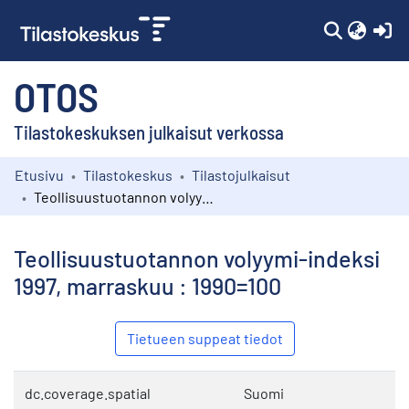
(c
OTOS
Tilastokeskuksen julkaisut verkossa
Etusivu
Tilastokeskus
Tilastojulkaisut
Kokoelmat
Teollisuustuotannon volyymi-indeksi 1997, marraskuu : 1990=100
Selaa
Teollisuustuotannon volyymi-indeksi
1997, marraskuu : 1990=100
Tietueen suppeat tiedot
dc.coverage.spatial
Suomi