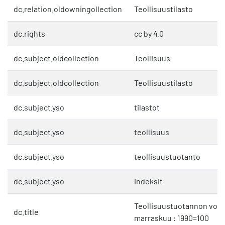
dc.relation.oldowningollection
Teollisuustilasto
dc.rights
cc by 4.0
dc.subject.oldcollection
Teollisuus
dc.subject.oldcollection
Teollisuustilasto
dc.subject.yso
tilastot
dc.subject.yso
teollisuus
dc.subject.yso
teollisuustuotanto
dc.subject.yso
indeksit
Teollisuustuotannon volyy
dc.title
marraskuu : 1990=100