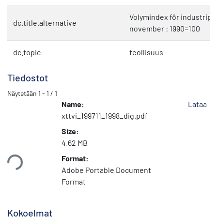
Volymindex för industripr
dc.title.alternative
november : 1990=100
dc.topic
teollisuus
Tiedostot
Näytetään
1 - 1 / 1
Name:
Lataa
xttvi_199711_1998_dig.pdf
Size:
4.62 MB
taan...
Format:
Adobe Portable Document
Format
Kokoelmat