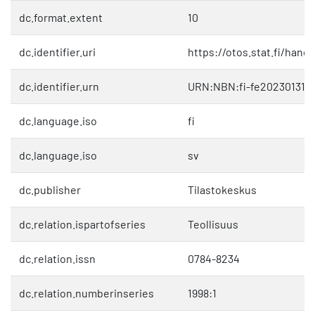
dc.format.extent
10
dc.identifier.uri
https://otos.stat.fi/hand
dc.identifier.urn
URN:NBN:fi-fe202301311
dc.language.iso
fi
dc.language.iso
sv
dc.publisher
Tilastokeskus
dc.relation.ispartofseries
Teollisuus
dc.relation.issn
0784-8234
dc.relation.numberinseries
1998:1