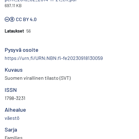
697.11 KB
CC BY 4.0
Lataukset
56
Pysyvä osoite
https://urn.fi/URN:NBN:fi-fe20230918130059
Kuvaus
Suomen virallinen tilasto (SVT)
ISSN
1798-3231
Aihealue
väestö
Sarja
Families