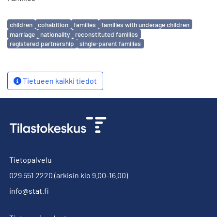
Avainsanat
children
cohabition
families
families with underage children
marriage
nationality
reconstituted families
registered partnership
single-parent families
Tietueen kaikki tiedot
Tietopalvelu
029 551 2220
(arkisin klo 9.00-16.00)
info@stat.fi