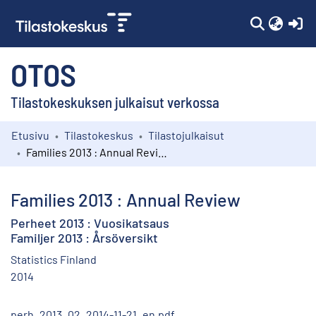
(c
OTOS
Tilastokeskuksen julkaisut verkossa
Etusivu
Tilastokeskus
Tilastojulkaisut
Kokoelmat
Families 2013 : Annual Review
Selaa
Families 2013 : Annual Review
Perheet 2013 : Vuosikatsaus
Familjer 2013 : Årsöversikt
Statistics Finland
2014
perh_2013_02_2014-11-21_en.pdf