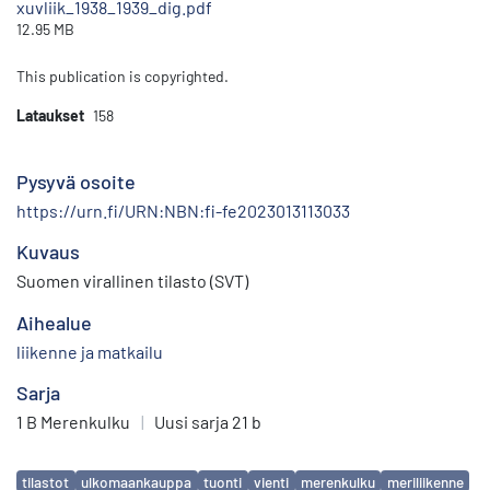
xuvliik_1938_1939_dig.pdf
12.95 MB
This publication is copyrighted.
Lataukset
158
Pysyvä osoite
https://urn.fi/URN:NBN:fi-fe2023013113033
Kuvaus
Suomen virallinen tilasto (SVT)
Aihealue
liikenne ja matkailu
Sarja
1 B Merenkulku
|
Uusi sarja 21 b
Avainsanat
tilastot
ulkomaankauppa
tuonti
vienti
merenkulku
meriliikenne