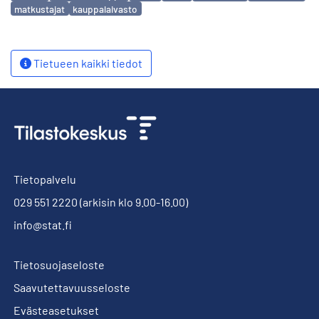
matkustajat
kauppalaivasto
Tietueen kaikki tiedot
Tietopalvelu
029 551 2220
(arkisin klo 9.00-16.00)
info@stat.fi
Tietosuojaseloste
Saavutettavuusseloste
Evästeasetukset