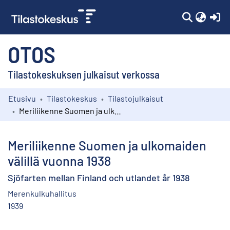
(c
OTOS
Tilastokeskuksen julkaisut verkossa
Etusivu
Tilastokeskus
Tilastojulkaisut
Kokoelmat
Meriliikenne Suomen ja ulkomaiden välillä vuonna 1938
Selaa
Meriliikenne Suomen ja ulkomaiden
välillä vuonna 1938
Sjöfarten mellan Finland och utlandet år 1938
Merenkulkuhallitus
1939