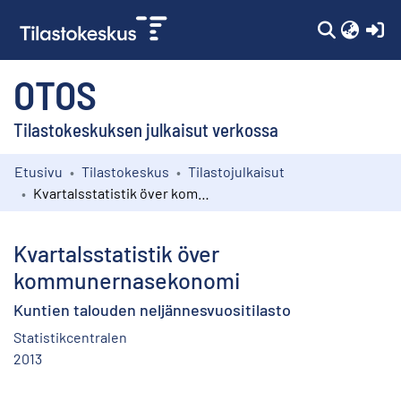
(c
OTOS
Tilastokeskuksen julkaisut verkossa
Etusivu
Tilastokeskus
Tilastojulkaisut
Kokoelmat
Kvartalsstatistik över kommunernasekonomi
Selaa
Kvartalsstatistik över
kommunernasekonomi
Kuntien talouden neljännesvuositilasto
Statistikcentralen
2013