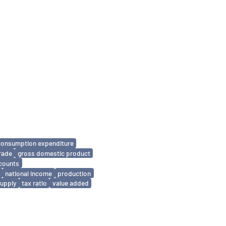
consumption expenditure
trade
gross domestic product
ccounts
national income
production
upply
tax ratio
value added