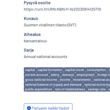
Pysyvä osoite
https://urn.fi/URN:NBN:fi-fe20230914125719
Kuvaus
Suomen virallinen tilasto (SVT)
Aihealue
kansantalous
Sarja
Annual national accounts
Avainsanat
capital
capital formation
capital stock
consumption
current account
debts
demand
employment
foreign 
gross national income
income
investments
national a
national balance of supply and demand
national economy
public expenditure
rate of indebtedness
savings rate
s
Tietueen kaikki tiedot