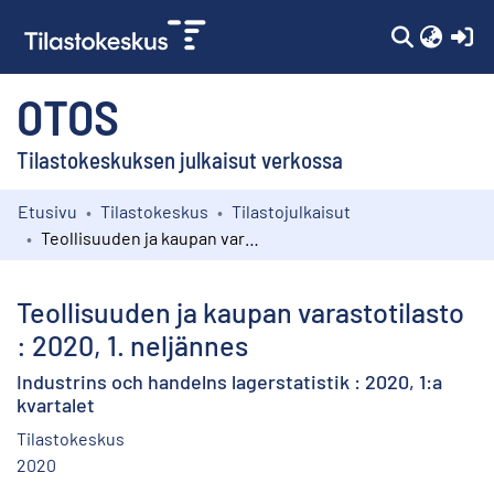
(c
OTOS
Tilastokeskuksen julkaisut verkossa
Etusivu
Tilastokeskus
Tilastojulkaisut
Kokoelmat
Teollisuuden ja kaupan varastotilasto : 2020, 1. neljännes
Selaa
Teollisuuden ja kaupan varastotilasto
: 2020, 1. neljännes
Industrins och handelns lagerstatistik : 2020, 1:a
kvartalet
Tilastokeskus
2020