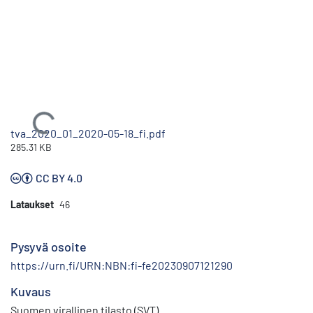
Ladataan...
tva_2020_01_2020-05-18_fi.pdf
285.31 KB
CC BY 4.0
Lataukset
46
Pysyvä osoite
https://urn.fi/URN:NBN:fi-fe20230907121290
Kuvaus
Suomen virallinen tilasto (SVT)