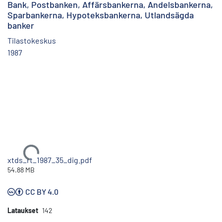
Bank, Postbanken, Affärsbankerna, Andelsbankerna,
Sparbankerna, Hypoteksbankerna, Utlandsägda
banker
Tilastokeskus
1987
Ladataan...
xtds_rt_1987_35_dig.pdf
54.88 MB
CC BY 4.0
Lataukset
142