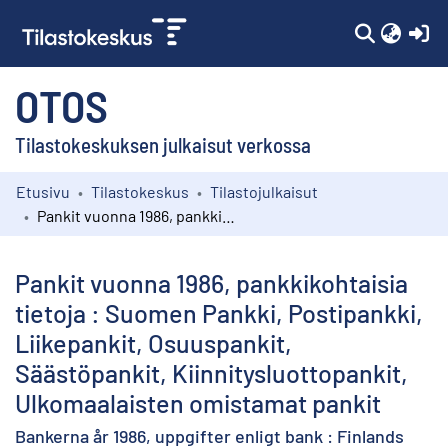
(c
OTOS
Tilastokeskuksen julkaisut verkossa
Etusivu
Tilastokeskus
Tilastojulkaisut
Kokoelmat
Pankit vuonna 1986, pankkikohtaisia tietoja : Suomen Pankki, Postipankki, Liikepankit, Osuuspankit, Säästöpankit, Kiinnitysluottopankit, Ulkomaalaisten omistamat pankit
Selaa
Pankit vuonna 1986, pankkikohtaisia
tietoja : Suomen Pankki, Postipankki,
Liikepankit, Osuuspankit,
Säästöpankit, Kiinnitysluottopankit,
Ulkomaalaisten omistamat pankit
Bankerna år 1986, uppgifter enligt bank : Finlands