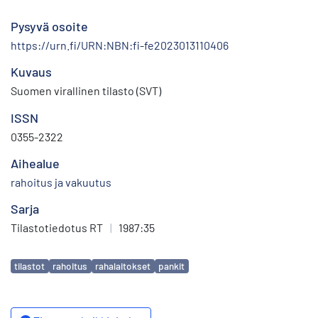
Pysyvä osoite
https://urn.fi/URN:NBN:fi-fe2023013110406
Kuvaus
Suomen virallinen tilasto (SVT)
ISSN
0355-2322
Aihealue
rahoitus ja vakuutus
Sarja
Tilastotiedotus RT
|
1987:35
Avainsanat
tilastot
rahoitus
rahalaitokset
pankit