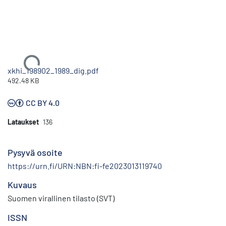
Ladataan...
xkhi_198902_1989_dig.pdf
492.48 KB
CC BY 4.0
Lataukset
136
Pysyvä osoite
https://urn.fi/URN:NBN:fi-fe2023013119740
Kuvaus
Suomen virallinen tilasto (SVT)
ISSN