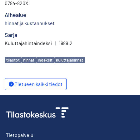
0784-820X
Aihealue
hinnat ja kustannukset
Sarja
Kuluttajahintaindeksi
|
1989:2
Avainsanat
tilastot
hinnat
indeksit
kuluttajahinnat
Tietueen kaikki tiedot
Tietopalvelu