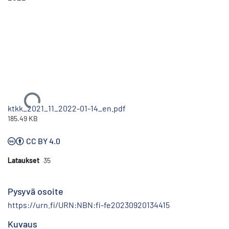
Ladataan...
ktkk_2021_11_2022-01-14_en.pdf
185.49 KB
CC BY 4.0
Lataukset
35
Pysyvä osoite
https://urn.fi/URN:NBN:fi-fe20230920134415
Kuvaus