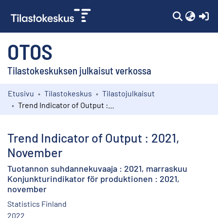
(c
OTOS
Tilastokeskuksen julkaisut verkossa
Etusivu
Tilastokeskus
Tilastojulkaisut
Kokoelmat
Trend Indicator of Output : 2021, November
Selaa
Trend Indicator of Output : 2021,
November
Tuotannon suhdannekuvaaja : 2021, marraskuu
Konjunkturindikator för produktionen : 2021,
november
Statistics Finland
2022