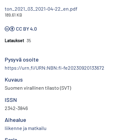
ton_2021_03_2021-04-22_en.pdf
189.61 KB
CC BY 4.0
Lataukset
35
Pysyvä osoite
https://urn.fi/URN:NBN:fi-fe20230920133672
Kuvaus
Suomen virallinen tilasto (SVT)
ISSN
2342-3846
Aihealue
liikenne ja matkailu
Sarja