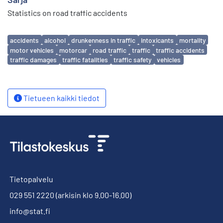
Statistics on road traffic accidents
Avainsanat
accidents
alcohol
drunkenness in traffic
intoxicants
mortality
motor vehicles
motorcar
road traffic
traffic
traffic accidents
traffic damages
traffic fatalities
traffic safety
vehicles
Tietueen kaikki tiedot
Tietopalvelu
029 551 2220
(arkisin klo 9.00-16.00)
info@stat.fi