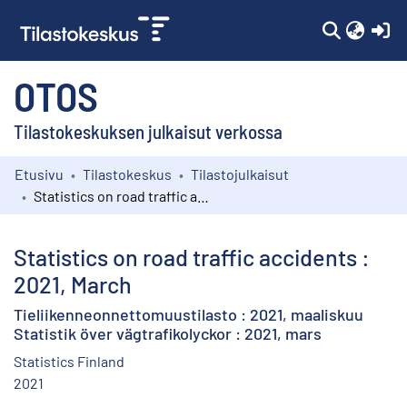
(c
OTOS
Tilastokeskuksen julkaisut verkossa
Etusivu
Tilastokeskus
Tilastojulkaisut
Kokoelmat
Statistics on road traffic accidents : 2021, March
Selaa
Statistics on road traffic accidents :
2021, March
Tieliikenneonnettomuustilasto : 2021, maaliskuu
Statistik över vägtrafikolyckor : 2021, mars
Statistics Finland
2021