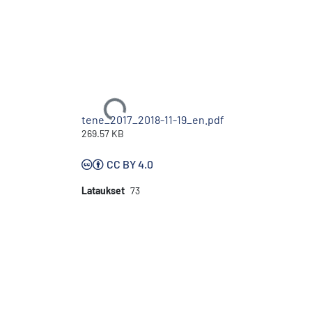
Ladataan...
tene_2017_2018-11-19_en.pdf
269.57 KB
CC BY 4.0
Lataukset
73