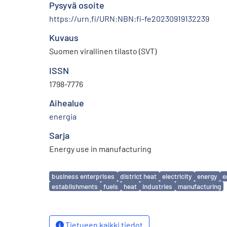
Pysyvä osoite
https://urn.fi/URN:NBN:fi-fe20230919132239
Kuvaus
Suomen virallinen tilasto (SVT)
ISSN
1798-7776
Aihealue
energia
Sarja
Energy use in manufacturing
Avainsanat
business enterprises
district heat
electricity
energy
e
establishments
fuels
heat
industries
manufacturing
Tietueen kaikki tiedot