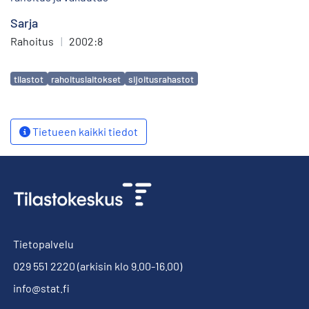
Sarja
Rahoitus
|
2002:8
Avainsanat
tilastot
rahoituslaitokset
sijoitusrahastot
Tietueen kaikki tiedot
Tietopalvelu
029 551 2220
(arkisin klo 9.00-16.00)
info@stat.fi