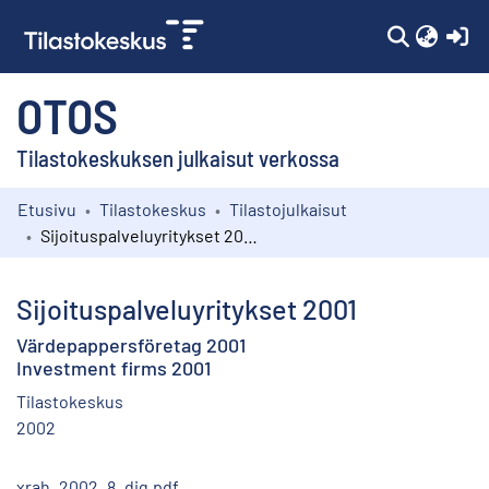
(c
OTOS
Tilastokeskuksen julkaisut verkossa
Etusivu
Tilastokeskus
Tilastojulkaisut
Kokoelmat
Sijoituspalveluyritykset 2001
Selaa
Sijoituspalveluyritykset 2001
Värdepappersföretag 2001
Investment firms 2001
Tilastokeskus
2002
xrah_2002_8_dig.pdf