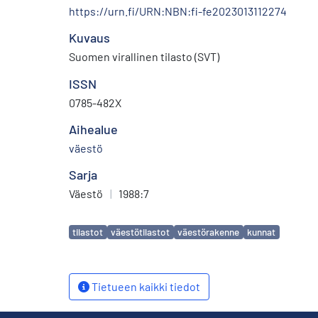
https://urn.fi/URN:NBN:fi-fe2023013112274
Kuvaus
Suomen virallinen tilasto (SVT)
ISSN
0785-482X
Aihealue
väestö
Sarja
Väestö
|
1988:7
Avainsanat
tilastot
väestötilastot
väestörakenne
kunnat
Tietueen kaikki tiedot