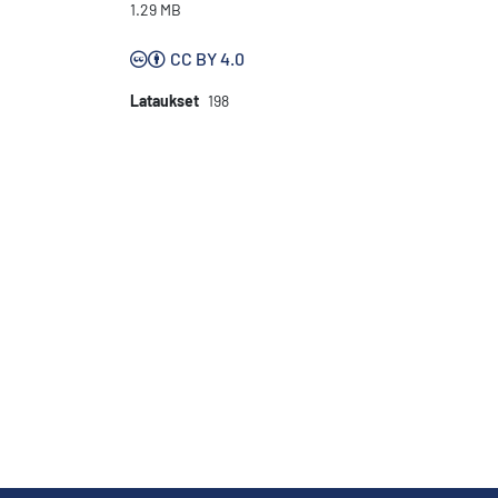
1.29 MB
CC BY 4.0
Lataukset
198