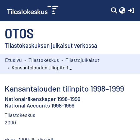
(c
OTOS
Tilastokeskuksen julkaisut verkossa
Etusivu
Tilastokeskus
Tilastojulkaisut
Kokoelmat
Kansantalouden tilinpito 1998–1999
Selaa
Kansantalouden tilinpito 1998–1999
Nationalräkenskaper 1998–1999
National Accounts 1998–1999
Tilastokeskus
2000
xkan_2000_15_dig.pdf