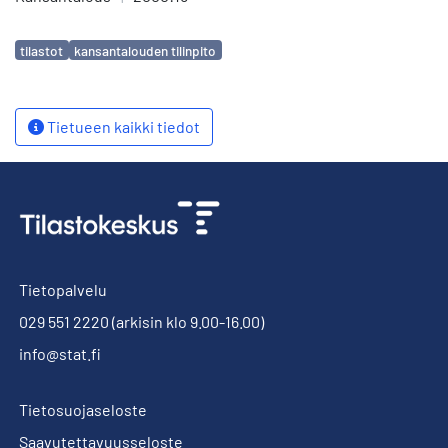
Avainsanat
tilastot
kansantalouden tilinpito
Tietueen kaikki tiedot
Tietopalvelu
029 551 2220
(arkisin klo 9.00-16.00)
info@stat.fi
Tietosuojaseloste
Saavutettavuusseloste