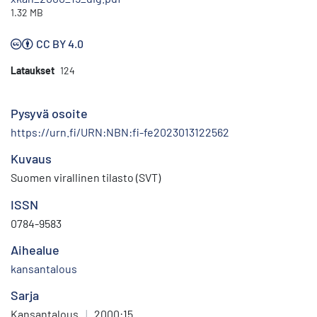
1.32 MB
CC BY 4.0
Lataukset
124
Pysyvä osoite
https://urn.fi/URN:NBN:fi-fe2023013122562
Kuvaus
Suomen virallinen tilasto (SVT)
ISSN
0784-9583
Aihealue
kansantalous
Sarja
Kansantalous
|
2000:15