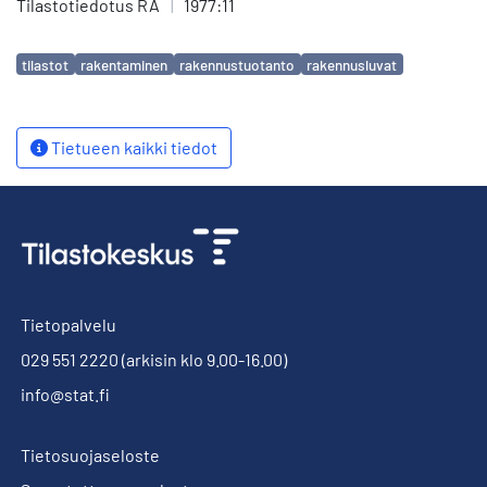
Tilastotiedotus RA
|
1977:11
Avainsanat
tilastot
rakentaminen
rakennustuotanto
rakennusluvat
Tietueen kaikki tiedot
Tietopalvelu
029 551 2220
(arkisin klo 9.00-16.00)
info@stat.fi
Tietosuojaseloste