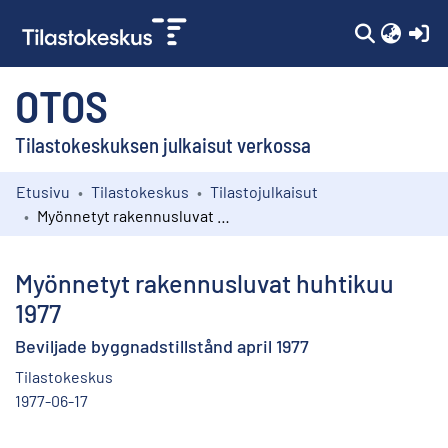
(c
OTOS
Tilastokeskuksen julkaisut verkossa
Etusivu
Tilastokeskus
Tilastojulkaisut
Kokoelmat
Myönnetyt rakennusluvat huhtikuu 1977
Selaa
Myönnetyt rakennusluvat huhtikuu
1977
Beviljade byggnadstillstånd april 1977
Tilastokeskus
1977-06-17