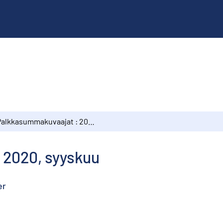
Palkkasummakuvaajat : 2020, syyskuu
 2020, syyskuu
er