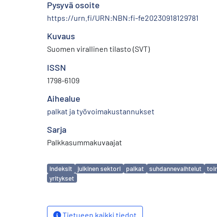
Pysyvä osoite
https://urn.fi/URN:NBN:fi-fe20230918129781
Kuvaus
Suomen virallinen tilasto (SVT)
ISSN
1798-6109
Aihealue
palkat ja työvoimakustannukset
Sarja
Palkkasummakuvaajat
Avainsanat
indeksit
julkinen sektori
palkat
suhdannevaihtelut
toi
yritykset
Tietueen kaikki tiedot