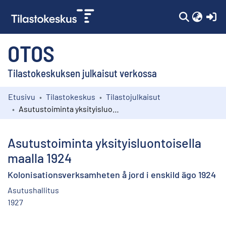
(c
OTOS
Tilastokeskuksen julkaisut verkossa
Etusivu
Tilastokeskus
Tilastojulkaisut
Kokoelmat
Asutustoiminta yksityisluontoisella maalla 1924
Selaa
Asutustoiminta yksityisluontoisella
maalla 1924
Kolonisationsverksamheten å jord i enskild ägo 1924
Asutushallitus
1927