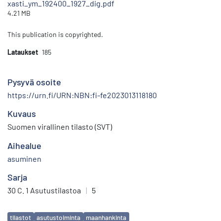
xasti_ym_192400_1927_dig.pdf
4.21 MB
This publication is copyrighted.
Lataukset
185
Pysyvä osoite
https://urn.fi/URN:NBN:fi-fe2023013118180
Kuvaus
Suomen virallinen tilasto (SVT)
Aihealue
asuminen
Sarja
30 C. 1 Asutustilastoa
|
5
Avainsanat
tilastot
asutustoiminta
maanhankinta