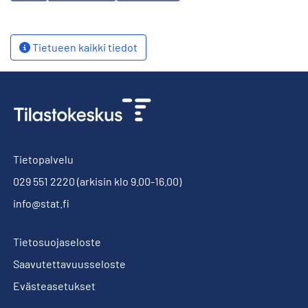
Tietueen kaikki tiedot
Tietopalvelu
029 551 2220
(arkisin klo 9.00-16.00)
info@stat.fi
Tietosuojaseloste
Saavutettavuusseloste
Evästeasetukset