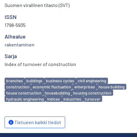
Suomen virallinen tilasto (SVT)
ISSN
1798-5935
Aihealue
rakentaminen
Sarja
Index of turnover of construction
Avainsanat
branches
buildings
business cycles
civil engineering
construction
economic fluctuation
enterprises
house building
house construction
housebuilding
housing construction
hydraulic engineering
indices
industries
turnover
Tietueen kaikki tiedot