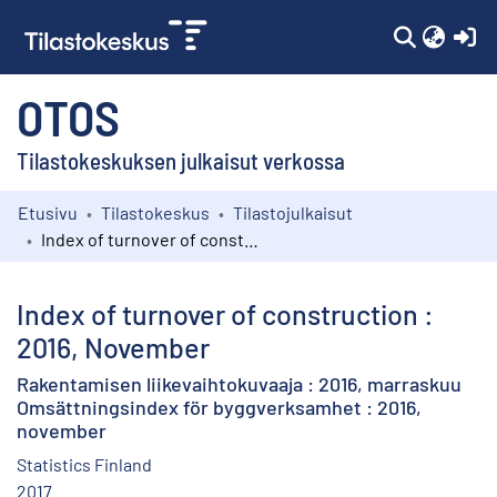
(c
OTOS
Tilastokeskuksen julkaisut verkossa
Etusivu
Tilastokeskus
Tilastojulkaisut
Kokoelmat
Index of turnover of construction : 2016, November
Selaa
Index of turnover of construction :
2016, November
Rakentamisen liikevaihtokuvaaja : 2016, marraskuu
Omsättningsindex för byggverksamhet : 2016,
november
Statistics Finland
2017