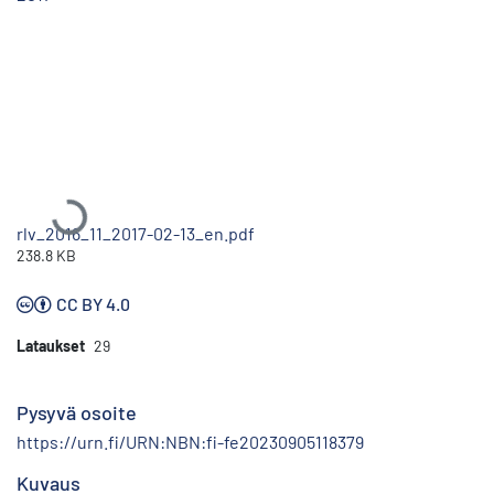
Ladataan...
rlv_2016_11_2017-02-13_en.pdf
238.8 KB
CC BY 4.0
Lataukset
29
Pysyvä osoite
https://urn.fi/URN:NBN:fi-fe20230905118379
Kuvaus