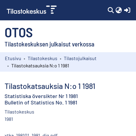
(c
OTOS
Tilastokeskuksen julkaisut verkossa
Etusivu
Tilastokeskus
Tilastojulkaisut
Kokoelmat
Tilastokatsauksia N:o 1 1981
Selaa
Tilastokatsauksia N:o 1 1981
Statistiska översikter Nr 1 1981
Bulletin of Statistics No. 1 1981
Tilastokeskus
1981
xtka_198101_1981_dig.pdf