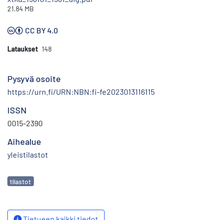
21.84 MB
CC BY 4.0
Lataukset
148
Pysyvä osoite
https://urn.fi/URN:NBN:fi-fe2023013116115
ISSN
0015-2390
Aihealue
yleistilastot
Avainsanat
tilastot
Tietueen kaikki tiedot