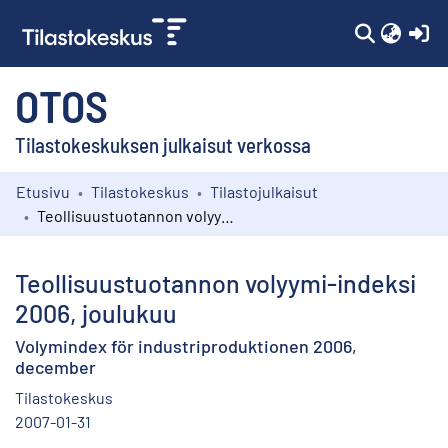
(c
OTOS
Tilastokeskuksen julkaisut verkossa
Etusivu
Tilastokeskus
Tilastojulkaisut
Kokoelmat
Teollisuustuotannon volyymi-indeksi 2006, joulukuu
Selaa
Teollisuustuotannon volyymi-indeksi
2006, joulukuu
Volymindex för industriproduktionen 2006,
december
Tilastokeskus
2007-01-31