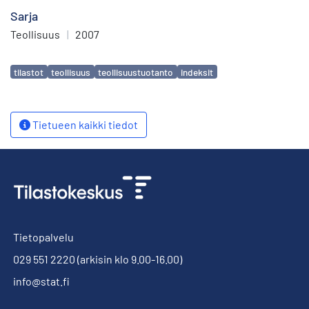
Sarja
Teollisuus
|
2007
Avainsanat
tilastot
teollisuus
teollisuustuotanto
indeksit
Tietueen kaikki tiedot
Tietopalvelu
029 551 2220
(arkisin klo 9.00-16.00)
info@stat.fi