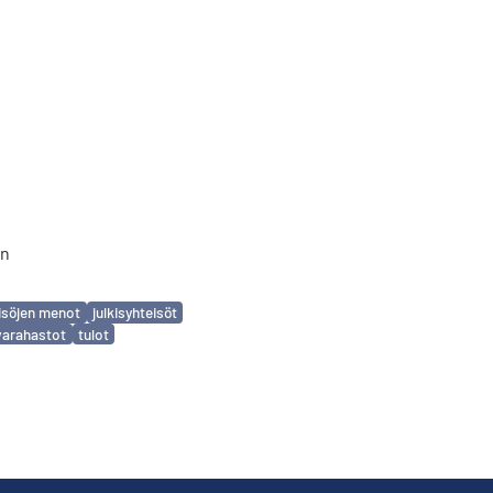
in
eisöjen menot
julkisyhteisöt
varahastot
tulot