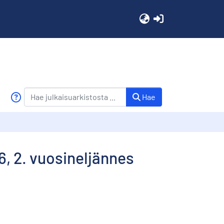
(current)
Hae
6, 2. vuosineljännes