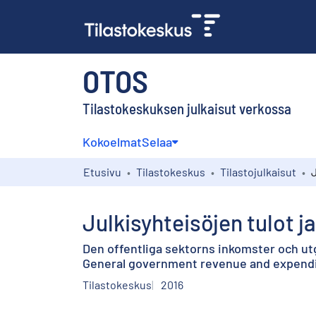
OTOS
Tilastokeskuksen julkaisut verkossa
Kokoelmat
Selaa
Etusivu
Tilastokeskus
Tilastojulkaisut
Julkisyhteisöjen tulot j
Den offentliga sektorns inkomster och utgi
General government revenue and expendit
Tilastokeskus
2016