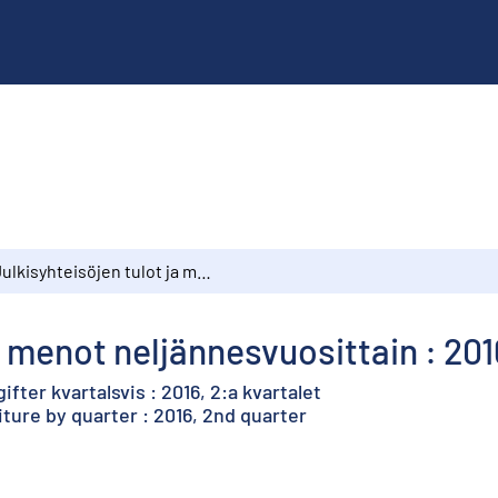
Julkisyhteisöjen tulot ja menot neljännesvuosittain : 2016, 2. vuosineljännes
a menot neljännesvuosittain : 201
fter kvartalsvis : 2016, 2:a kvartalet
ure by quarter : 2016, 2nd quarter