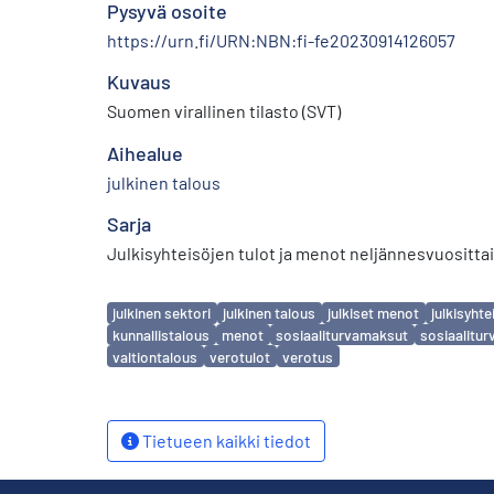
Pysyvä osoite
https://urn.fi/URN:NBN:fi-fe20230914126057
Kuvaus
Suomen virallinen tilasto (SVT)
Aihealue
julkinen talous
Sarja
Julkisyhteisöjen tulot ja menot neljännesvuositta
Avainsanat
julkinen sektori
julkinen talous
julkiset menot
julkisyht
kunnallistalous
menot
sosiaaliturvamaksut
sosiaalitur
valtiontalous
verotulot
verotus
Tietueen kaikki tiedot