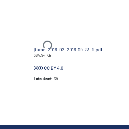
Ladataan...
jtume_2016_02_2016-09-23_fi.pdf
384.94 KB
CC BY 4.0
Lataukset
38