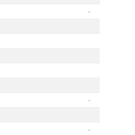
-
-
-