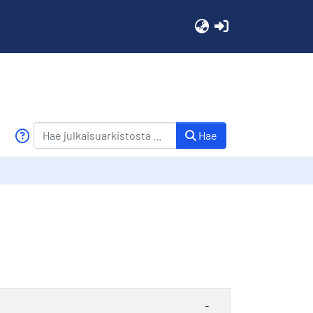
(current)
Hae
-