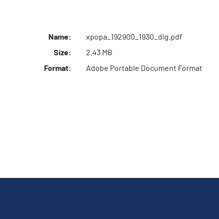
Name:
xpopa_192900_1930_dig.pdf
Size:
2.43 MB
Format:
Adobe Portable Document Format