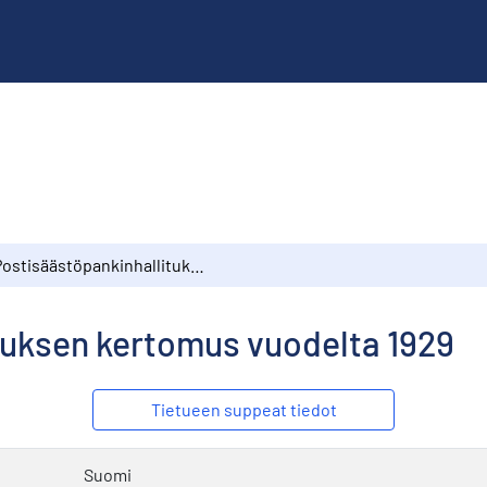
Postisäästöpankinhallituksen kertomus vuodelta 1929
tuksen kertomus vuodelta 1929
Tietueen suppeat tiedot
Suomi