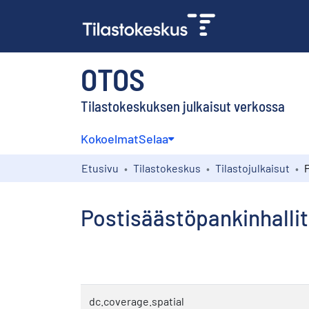
OTOS
Tilastokeskuksen julkaisut verkossa
Kokoelmat
Selaa
Etusivu
Tilastokeskus
Tilastojulkaisut
Postisäästöpankinhalli
dc.coverage.spatial