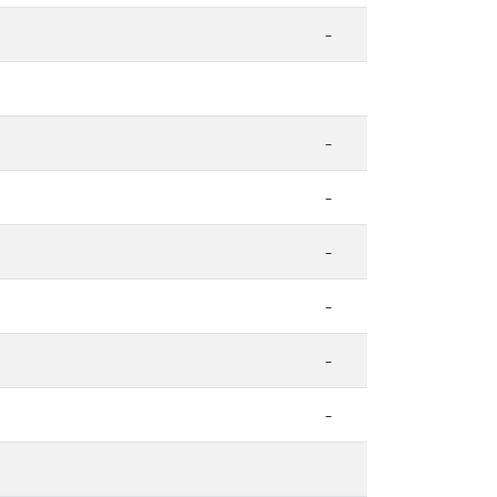
-
-
-
-
-
-
-