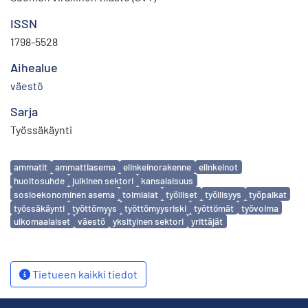
ISSN
1798-5528
Aihealue
väestö
Sarja
Työssäkäynti
Avainsanat
ammatit
ammattiasema
elinkeinorakenne
elinkeinot
huoltosuhde
julkinen sektori
kansalaisuus
sosioekonominen asema
toimialat
työlliset
työllisyys
työpaikat
työssäkäynti
työttömyys
työttömyysriski
työttömät
työvoima
ulkomaalaiset
väestö
yksityinen sektori
yrittäjät
Tietueen kaikki tiedot