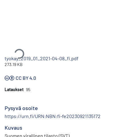
Ladataan...
tyokay_2019_01_2021-04-08_fi.pdf
273.19 KB
CC BY 4.0
Lataukset
95
Pysyvä osoite
https://urn.fi/URN:NBN:fi-fe20230921135172
Kuvaus
Suomen virallinen tilasto (SVT)