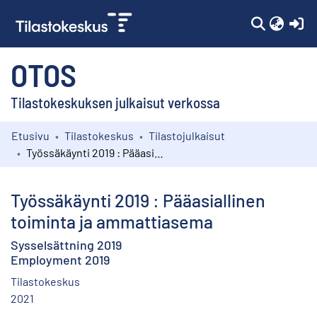
(c
OTOS
Tilastokeskuksen julkaisut verkossa
Etusivu
Tilastokeskus
Tilastojulkaisut
Kokoelmat
Työssäkäynti 2019 : Pääasiallinen toiminta ja ammattiasema
Selaa
Työssäkäynti 2019 : Pääasiallinen
toiminta ja ammattiasema
Sysselsättning 2019
Employment 2019
Tilastokeskus
2021